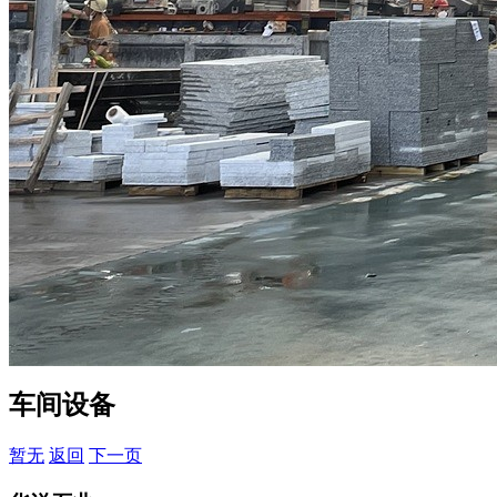
车间设备
暂无
返回
下一页