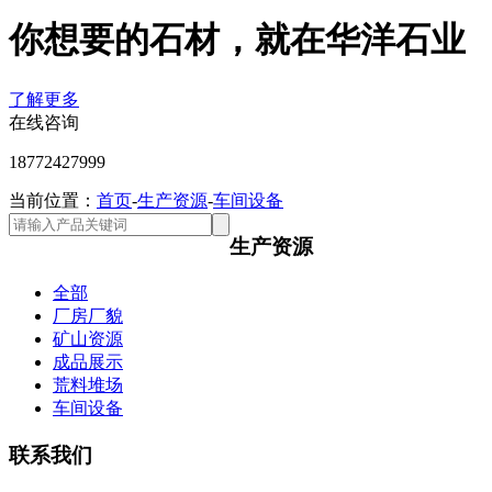
你想要的石材，就在华洋石业
了解更多
在线咨询
18772427999
当前位置：
首页
-
生产资源
-
车间设备
生产资源
全部
厂房厂貌
矿山资源
成品展示
荒料堆场
车间设备
联系我们