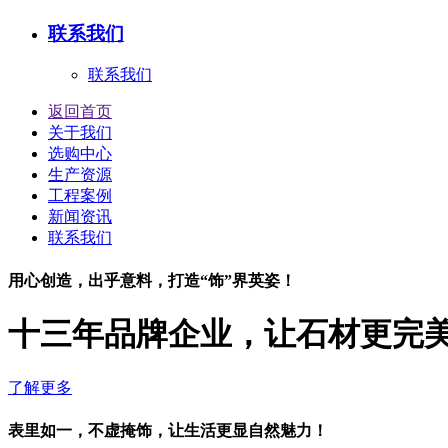
联系我们
联系我们
返回首页
关于我们
选购中心
生产资源
工程案例
新闻资讯
联系我们
用心创造，出乎意料，打造“饰”界英姿！
十三年品牌企业，让石材更完
了解更多
表里如一，不虚掩饰，让生活更显自然魅力！