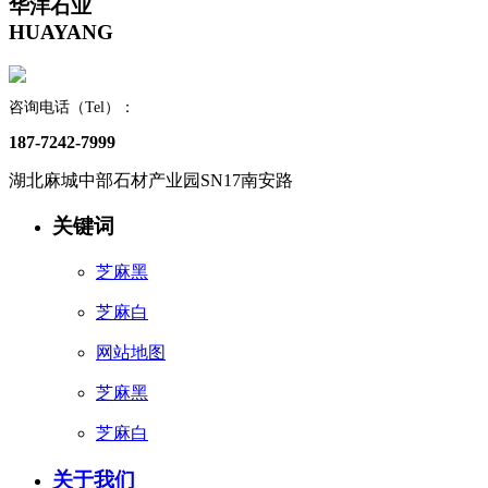
华洋石业
HUAYANG
咨询电话（Tel）：
187-7242-7999
湖北麻城中部石材产业园SN17南安路
关键词
芝麻黑
芝麻白
网站地图
芝麻黑
芝麻白
关于我们