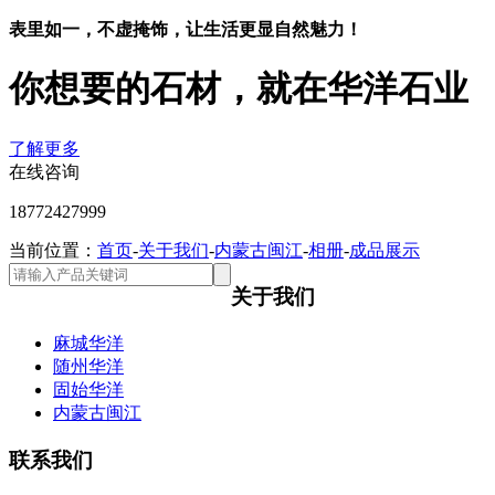
表里如一，不虚掩饰，让生活更显自然魅力！
你想要的石材，就在华洋石业
了解更多
在线咨询
18772427999
当前位置：
首页
-
关于我们
-
内蒙古闽江
-
相册
-
成品展示
关于我们
麻城华洋
随州华洋
固始华洋
内蒙古闽江
联系我们