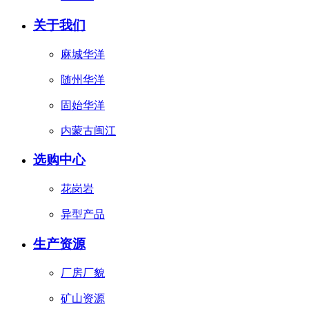
关于我们
麻城华洋
随州华洋
固始华洋
内蒙古闽江
选购中心
花岗岩
异型产品
生产资源
厂房厂貌
矿山资源