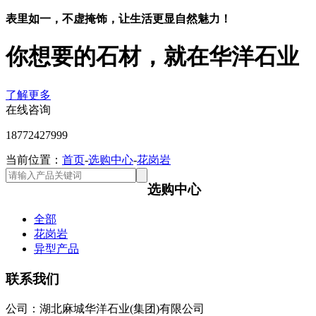
表里如一，不虚掩饰，让生活更显自然魅力！
你想要的石材，就在华洋石业
了解更多
在线咨询
18772427999
当前位置：
首页
-
选购中心
-
花岗岩
选购中心
全部
花岗岩
异型产品
联系我们
公司：湖北麻城华洋石业(集团)有限公司