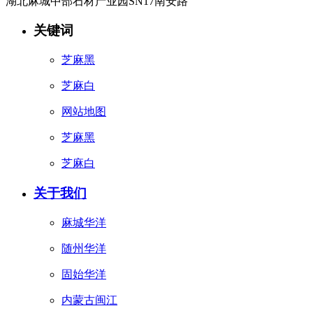
湖北麻城中部石材产业园SN17南安路
关键词
芝麻黑
芝麻白
网站地图
芝麻黑
芝麻白
关于我们
麻城华洋
随州华洋
固始华洋
内蒙古闽江