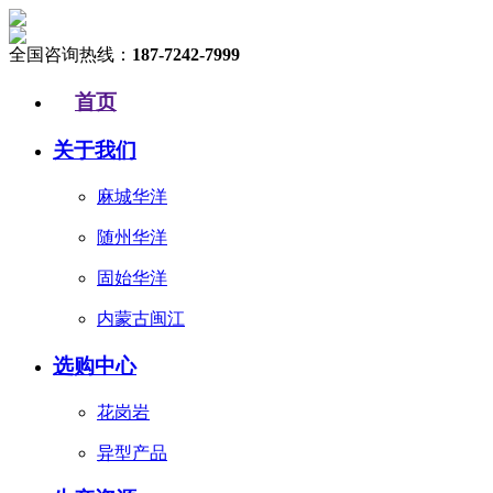
全国咨询热线：
187-7242-7999
首页
关于我们
麻城华洋
随州华洋
固始华洋
内蒙古闽江
选购中心
花岗岩
异型产品