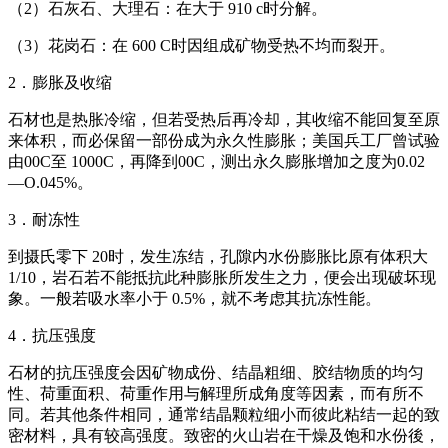
（2）石灰石、大理石：在大于 910 c时分解。
（3）花岗石：在 600 C时因组成矿物受热不均而裂开。
2．膨胀及收缩
石材也是热胀冷缩，但若受热后再冷却，其收缩不能回复至原
来体积，而必保留一部份成为永久性膨胀；美国兵工厂曾试验
由00C至 1000C，再降到00C，测出永久膨胀增加之度为0.02
—O.045%。
3．耐冻性
到摄氏零下 20时，发生冻结，孔隙内水份膨胀比原有体积大
1/10，岩石若不能抵抗此种膨胀所发生之力，便会出现破坏现
象。一般若吸水率小于 0.5%，就不考虑其抗冻性能。
4．抗压强度
石材的抗压强度会因矿物成份、结晶粗细、胶结物质的均匀
性、荷重面积、荷重作用与解理所成角度等因素，而有所不
同。若其他条件相同，通常结晶颗粒细小而彼此粘结一起的致
密材料，具有较高强度。致密的火山岩在干燥及饱和水份後，