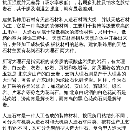
抗压强度并无差异（吸水率极低），若属多孔性及怕水之胶结
岩石，其干燥及潮湿之强度，就有显著差别。
建筑装饰用石材有天然石材和人造石材两大类，并以天然石材
为主，它是一种高级的装饰材料，主要用于装饰等级要求高的
工 程中，人造石材属于较低档次的装饰材料，只用于中、低
档的室内 装饰工程中。 天然石材是指从天然岩体中开采出来
的，并经加工成块状或 板状材料的总称。建筑装饰用的夭然
石材主要有花岗石和大理石 两大种。
所谓大理石是指沉积的或变质的碳酸盐岩类的岩石，有大理
岩、白云岩、灰岩、砂岩、页岩和板岩等。如我国著名的汉白
玉就是 北京房山产的白云岩，云南大理石则是产于大理县的
大理岩，著名 的丹东绿则为蛇纹石化硅卡岩。同样，作为石
材开采的各类岩浆 岩，如花岗岩、安山岩、辉绿岩、绿长
岩、片麻岩等称之为花岗石。如 北京白虎涧的白色花岗石是
花岗岩，济南青是辉长岩，而青岛的黑 色花岗石则是辉绿
岩。
人造石材是一种人工合成的装饰材料。按照所用粘结剂不同，
可分为有机类人造石材和无机类人造石材两类。按其生产工艺
过 程的不同，又可分为聚酯型人造大理石、复合型人造大理